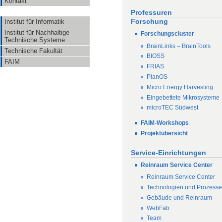
Kontakt
Professuren
Forschung
Institut für Informatik
Institut für Nachhaltige
Forschungscluster
Technische Systeme
BrainLinks – BrainTools
Technische Fakultät
BIOSS
FAIM
FRIAS
PlanOS
Micro Energy Harvesting
Eingebettete Mikrosysteme
microTEC Südwest
FAIM-Workshops
Projektübersicht
Service-Einrichtungen
Reinraum Service Center
Reinraum Service Center
Technologien und Prozess
Gebäude und Reinraum
WebFab
Team