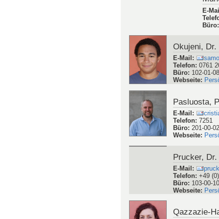
Metzler, Dr.
E-Mail
:
luka
Telefon
:
+49 76
Büro
:
103-Anba
Webseite
:
Pers
Mitsakakis, 
E-Mail
:
Kons
Telefon
:
73252
Büro
:
304-02
Webseite
:
Pers
Münc
E-Mai
Telef
Büro
Okujeni, Dr
E-Mail
:
samor
Telefon
:
0761 2
Büro
:
102-01-0
Webseite
:
Pers
Pasluosta, P