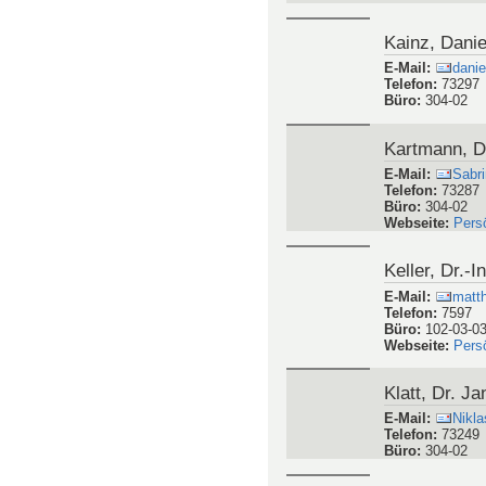
Webseite
:
Pers
Höflinger, D
E-Mail
:
fabia
Telefon
:
7070
Webseite
:
Pers
Jülg, Dr. Pet
E-Mail
:
Pete
Telefon
:
73279
Büro
:
304-02
Webseite
:
Pers
Kainz, Danie
E-Mail
:
dani
Telefon
:
73297
Büro
:
304-02
Kartmann, D
E-Mail
:
Sabr
Telefon
:
73287
Büro
:
304-02
Webseite
:
Pers