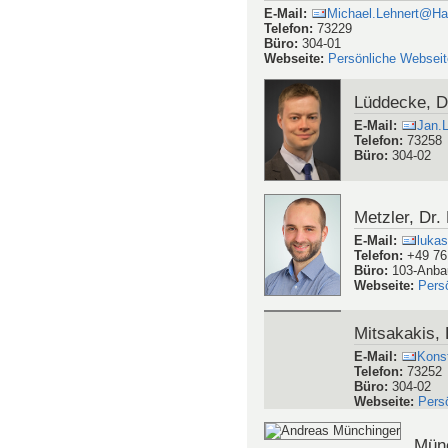
Koch, Philip
E-Mail
:
Phil
Telefon
:
54018
Büro
:
304-00
Kundu, Dr. 
E-Mail
:
suman
Telefon
:
7508
Büro
:
102-01-2
Webseite
:
Pers
Lehnert, Dr. Michael
E-Mail
:
Michael.Lehnert@Ha
Telefon
:
73229
Büro
:
304-01
Webseite
:
Persönliche Webseit
Lüddecke, D
E-Mail
:
Jan.
Telefon
:
73258
Büro
:
304-02