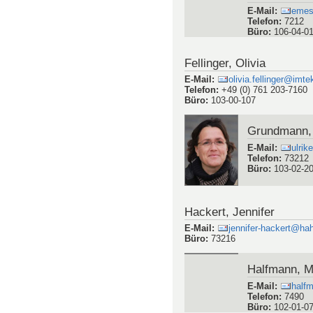
Botschek, B
E-Mail
:
emess
Telefon
:
7212
Büro
:
106-04-0
Fellinger, Olivia
E-Mail
:
olivia.fellinger@imte
Telefon
:
+49 (0) 761 203-7160
Büro
:
103-00-107
Grundmann, 
E-Mail
:
ulrik
Telefon
:
73212
Büro
:
103-02-2
Hackert, Jennifer
E-Mail
:
jennifer-hackert@ha
Büro
:
73216
Halfmann, M.
E-Mail
:
halfm