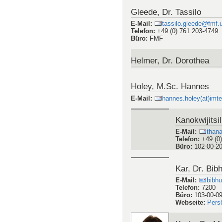
Büro
:
078-00-018
Webseite
:
Persönliche Webseit
Ghosh, Dr. 
E-Mail
:
subhr
Telefon
:
54206
Büro
:
102-01-0
Webseite
:
Pers
Gidion, Dr. 
E-Mail
:
gunna
Büro
:
106-04-0
Webseite
:
Pers
Gleede, Dr. Tassilo
E-Mail
:
tassilo.gleede@fmf.u
Telefon
:
+49 (0) 761 203-4749
Büro
:
FMF
Helmer, Dr. Dorothea
Holey, M.Sc. Hannes