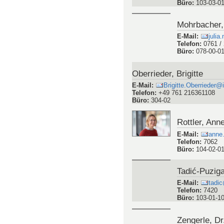
Beysel, Stef
E-Mail
:
simul
Telefon
:
67723
Büro
:
103-03-0
Mohrbacher, 
E-Mail
:
julia
Telefon
:
0761 /
Büro
:
078-00-0
Oberrieder, Brigitte
E-Mail
:
Brigitte.Oberrieder@i
Telefon
:
+49 761 216361108
Büro
:
304-02
Rottler, Ann
E-Mail
:
anne.
Telefon
:
7062
Büro
:
104-02-0
Tadić-Puzig
E-Mail
:
tadi
Telefon
:
7420