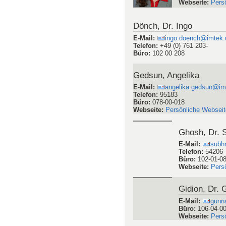
Telefon
:
73204
Büro
:
304-02
Webseite
:
Pers
Disch, Dr. J
E-Mail
:
joey.
Telefon
:
+49 76
Büro
:
103-Anba
Webseite
:
Pers
Drechsel, Dr
E-Mail
:
Lisa
Telefon
:
73264
Büro
:
304-01
Webseite
:
Pers
Dönch, Dr. Ingo
E-Mail
:
ingo.doench@imtek.u
Telefon
:
+49 (0) 761 203-
Büro
:
102 00 208
Gedsun, Angelika
E-Mail
:
angelika.gedsun@imt
Telefon
:
95183