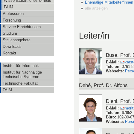
Wissenschaftliches Umfeld
Ehemalige Mitarbeiter/innen
FAIM
alle anzeigen
Professuren
Forschung
Service-Einrichtungen
Leiter/in
Studium
Stellenangebote
Downloads
Kontakt
Buse, Prof. 
E-Mail
:
karst
Institut für Informatik
Telefon
:
0761 8
Webseite
:
Pers
Institut für Nachhaltige
Technische Systeme
Technische Fakultät
Dehé, Prof. Dr. Alfons
FAIM
Diehl, Prof. 
E-Mail
:
morit
Telefon
:
67852
Büro
:
102-00-0
Webseite
:
Pers