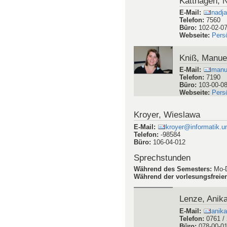
Katthagen, 
E-Mail
:
nadja
Telefon
:
7560
Büro
:
102-02-0
Webseite
:
Pers
Kniß, Manue
E-Mail
:
manue
Telefon
:
7190
Büro
:
103-00-0
Webseite
:
Pers
Kroyer, Wieslawa
E-Mail
:
kroyer@informatik.un
Telefon
:
-98584
Büro
:
106-04-012
Sprechstunden
Während des Semesters
:
Mo-D
Während der vorlesungsfreien
Lenze, Anik