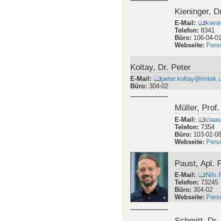
Honnef, Dr.-
E-Mail
:
kirst
Telefon
:
0761 2
Büro
:
102-02-0
Kieninger, D
E-Mail
:
kieni
Telefon
:
8341
Büro
:
106-04-0
Webseite
:
Pers
Koltay, Dr. Peter
E-Mail
:
peter.koltay@imtek.u
Büro
:
304-02
Müller, Prof
E-Mail
:
claas
Telefon
:
7354
Büro
:
103-02-0
Webseite
:
Pers
Paust, Apl. P