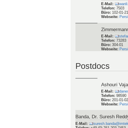
Straubinger,
E-Mail
:
Dani
Telefon
:
73235
Büro
:
304-01
Vierrath, PD
E-Mail
:
sever
Telefon
:
54060
Büro
:
103-Anba
Webseite
:
Pers
Yu, Dr.-Ing.
E-Mail
:
wanli
Telefon
:
7503
Büro
:
102-01-2
Webseite
:
Pers
Zimmermann,
E-Mail
:
stef
Telefon
:
73283
Büro
:
304-01
Webseite
:
Pers