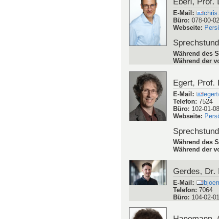
Eberl, Prof.
E-Mail
:
chris
Büro
:
078-00-0
Webseite
:
Pers
Sprechstun
Während des S
Während der vo
Egert, Prof. 
E-Mail
:
egert
Telefon
:
7524
Büro
:
102-01-0
Webseite
:
Pers
Sprechstun
Während des S
Während der vo
Gerdes, Dr. 
E-Mail
:
bjoer
Telefon
:
7064
Büro
:
104-02-0
Hanemann, (