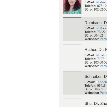
E-Mail
:
crist
Telefon
:
7251
Büro
:
201-00-0
Webseite
:
Pers
Prucker, Dr
E-Mail
:
pruc
Telefon
:
+49 (0
Büro
:
103-00-1
Webseite
:
Pers
Qazzazie-Ha
E-Mail
:
afnan
Telefon
:
0761 2
Büro
:
102-02-0
Rombach, D
E-Mail
:
Mark
Telefon
:
73222
Büro
:
304-02
Webseite
:
Pers
Ruther, Dr. 