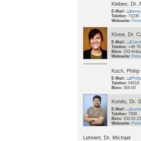
Keller, Dr.-I
E-Mail
:
matth
Telefon
:
7597
Büro
:
102-03-0
Webseite
:
Pers
Klatt, Dr. Ja
E-Mail
:
Nikl
Telefon
:
73249
Büro
:
304-02
Klebes, Dr.
E-Mail
:
anna
Telefon
:
73230
Webseite
:
Pers
Klose, Dr. C
E-Mail
:
Caro
Telefon
:
+49 76
Büro
:
103-Anba
Webseite
:
Pers