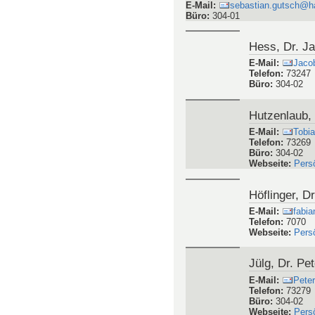
Greiner, Dr.
E-Mail
:
andre
Telefon
:
67479
Büro
:
103-03-0
Sprechstun
Während des S
Während der vo
Gutsch, Dr. Sebastian
E-Mail
:
sebastian.gutsch@h
Büro
:
304-01
Hess, Dr. J
E-Mail
:
Jaco
Telefon
:
73247
Büro
:
304-02
Hutzenlaub, 
E-Mail
:
Tobi
Telefon
:
73269
Büro
:
304-02