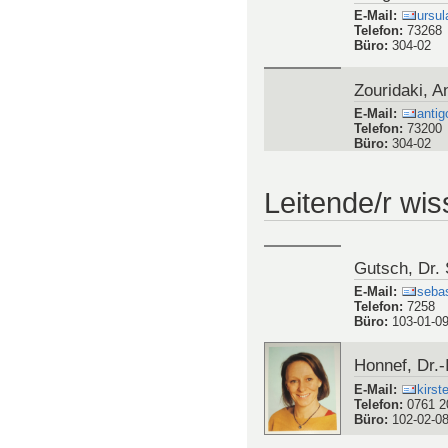
Büro
:
103-01-1
Zengerle, Dr
E-Mail
:
ursul
Telefon
:
73268
Büro
:
304-02
Zouridaki, A
E-Mail
:
antig
Telefon
:
73200
Büro
:
304-02
Leitende/r wis
Gutsch, Dr.
E-Mail
:
sebas
Telefon
:
7258
Büro
:
103-01-0