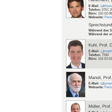
E-Mail
:
thoma
Telefon
:
0761 2
Büro
:
102-02-0
Webseite
:
Pers
Sprechstun
Während des S
Während der vo
Kuhl, Prof. 
E-Mail
:
matth
Telefon
:
7590
Büro
:
102-03-0
Manoli, Prof.
E-Mail
:
ymano
Webseite
:
Pers
Müller, Prof