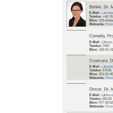
Webseite
:
Pers
Breunig, PD 
E-Mail
:
ingo.
Telefon
:
7455
Büro
:
102-00-0
Webseite
:
Pers
Bühler, Dr. 
E-Mail
:
mela
Telefon
:
+49 76
Büro
:
103-Anba
Webseite
:
Pers
Comella, Pro
E-Mail
:
laura
Telefon
:
7497
Büro
:
102-01-2
Cvancara, Dr
E-Mail
:
paul(
Telefon
:
67635
Büro
:
201-01-0