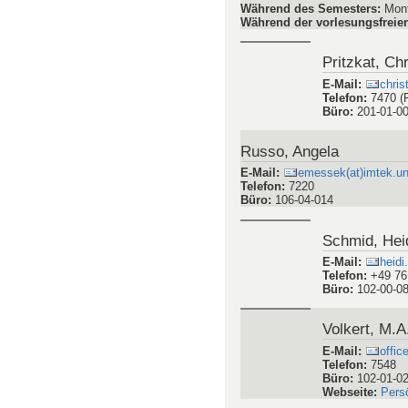
Sprechstunden
Während des Semesters
:
Mont
Während der vorlesungsfreien
Pritzkat, Chr
E-Mail
:
chris
Telefon
:
7470 (
Büro
:
201-01-0
Russo, Angela
E-Mail
:
emessek(at)imtek.uni
Telefon
:
7220
Büro
:
106-04-014
Schmid, Hei
E-Mail
:
heidi
Telefon
:
+49 76
Büro
:
102-00-0
Volkert, M.A
E-Mail
:
offic
Telefon
:
7548