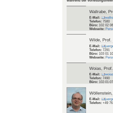
Während der vorlesungsfreien
Wallrabe, Pro
E-Mail
:
wallr
Telefon
:
7580
Büro
:
102 02 0
Webseite
:
Pers
Wilde, Prof.
E-Mail
:
juerg
Telefon
:
7291
Büro
:
103 01 1
Webseite
:
Pers
Woias, Prof.
E-Mail
:
woias
Telefon
:
7490
Büro
:
102-01-0
Wöllenstein,
E-Mail
:
juerg
Telefon
:
+49 76