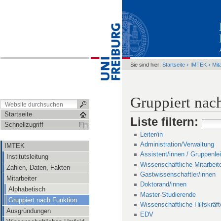
›
›
Sie sind hier:
Startseite
IMTEK
Mit
Gruppiert nac
Startseite
Liste filtern
:
Schnellzugriff
Leiter/in
Administration/Verwaltung
IMTEK
Assistent/innen / Gruppenlei
Institutsleitung
Wissenschaftliche Mitarbeit
Zahlen, Daten, Fakten
Gastwissenschaftler/innen
Mitarbeiter
Doktorand/innen
Alphabetisch
Master-Studierende
Gruppiert nach Funktion
Wissenschaftliche Hilfskräft
Ausgründungen
EDV