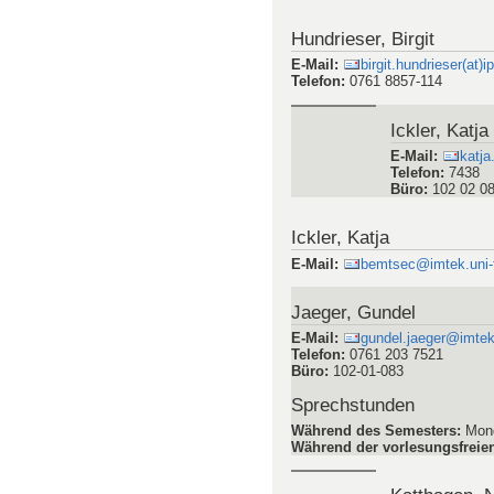
Telefon
:
7490
Büro
:
102-01-0
Hundrieser, Birgit
E-Mail
:
birgit.hundrieser(at)
Telefon
:
0761 8857-114
Ickler, Katja
E-Mail
:
katja
Telefon
:
7438
Büro
:
102 02 0
Ickler, Katja
E-Mail
:
bemtsec@imtek.uni-f
Jaeger, Gundel
E-Mail
:
gundel.jaeger@imtek.
Telefon
:
0761 203 7521
Büro
:
102-01-083
Sprechstunden
Während des Semesters
:
Mond
Während der vorlesungsfreien