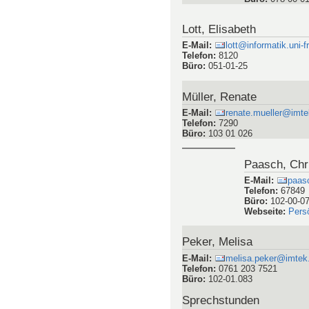
E-Mail
:
anika
Telefon
:
0761 /
Büro
:
078-00-0
Lott, Elisabeth
E-Mail
:
lott@informatik.uni-f
Telefon
:
8120
Büro
:
051-01-25
Müller, Renate
E-Mail
:
renate.mueller@imtek
Telefon
:
7290
Büro
:
103 01 026
Paasch, Chr
E-Mail
:
paas
Telefon
:
67849
Büro
:
102-00-0
Webseite
:
Pers
Peker, Melisa
E-Mail
:
melisa.peker@imtek.u
Telefon
:
0761 203 7521
Büro
:
102-01.083