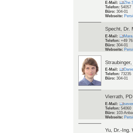
E-Mail
:
patri
Telefon
:
7197
Büro
:
103-00-0
Webseite
:
Pers
Schreiber, D
E-Mail
:
Andr
Telefon
:
95418
Büro
:
304-01
Webseite
:
Pers
Shu, Dr. Zh
E-Mail
:
Zhe.
Telefon
:
54057
Büro
:
304-01
Webseite
:
Pers
Specht, Dr.
E-Mail
:
Mara
Telefon
:
+49 76
Büro
:
304-01
Webseite
:
Pers