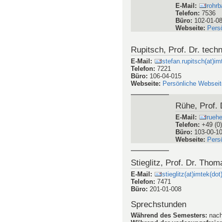
E-Mail
:
rohrb
Telefon
:
7536
Büro
:
102-01-0
Webseite
:
Pers
Rupitsch, Prof. Dr. techn
E-Mail
:
stefan.rupitsch(at)im
Telefon
:
7221
Büro
:
106-04-015
Webseite
:
Persönliche Webseit
Rühe, Prof. 
E-Mail
:
rueh
Telefon
:
+49 (0
Büro
:
103-00-1
Webseite
:
Pers
Stieglitz, Prof. Dr. Thom
E-Mail
:
stieglitz(at)imtek(dot
Telefon
:
7471
Büro
:
201-01-008
Sprechstunden
Während des Semesters
:
nach