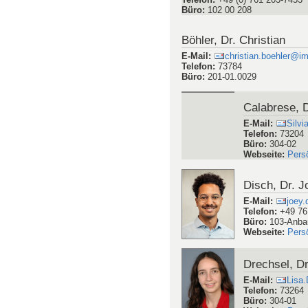
Postdocs
Ashouri Vaja
E-Mail
:
danes
Telefon
:
98590
Büro
:
201-01-0
Webseite
:
Pers
Banda, Dr. Suresh Redd
E-Mail
:
suresh.banda@imtek.
Telefon
:
+49 (0) 761 203-7453
Büro
:
102 00 208
Böhler, Dr. Christian
E-Mail
:
christian.boehler@i
Telefon
:
73784
Büro
:
201-01.0029
Calabrese, D
E-Mail
:
Silv