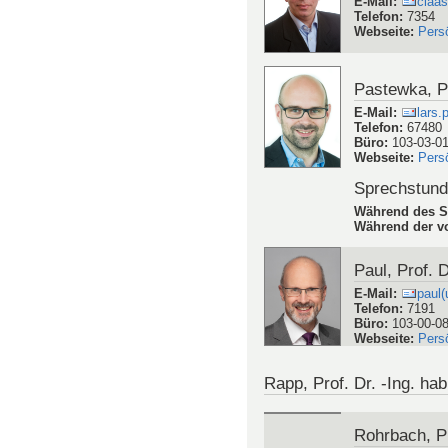
E-Mail
:
claas
Telefon
:
7354
Webseite
:
Pers
Pastewka, Pr
E-Mail
:
lars.
Telefon
:
67480
Büro
:
103-03-0
Webseite
:
Pers
Sprechstun
Während des S
Während der vo
Paul, Prof. D
E-Mail
:
paul
Telefon
:
7191
Büro
:
103-00-0
Webseite
:
Pers
Rapp, Prof. Dr. -Ing. hab
Rohrbach, Pr