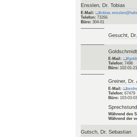
Webseite
:
Pers
Dincer, Dr.-
E-Mail
:
dinc
Telefon
:
95129
Büro
:
FIT 02-0
Webseite
:
Pers
Ensslen, Dr. Tobias
E-Mail
:
tobias.ensslen@hahn
Telefon
:
73266
Büro
:
304-01
Gesucht, Dr
Goldschmidt
E-Mail
:
fgold
Telefon
:
7496
Büro
:
102-01-2