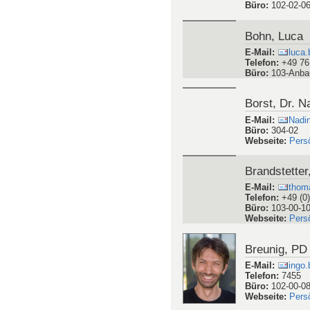
Ataman, JPro
E-Mail
:
cagla
Telefon
:
7569
Büro
:
102-02-0
Bohn, Luca
E-Mail
:
luca.
Telefon
:
+49 76
Büro
:
103-Anba
Borst, Dr. N
E-Mail
:
Nadi
Büro
:
304-02
Webseite
:
Pers
Brandstette
E-Mail
:
thoma
Telefon
:
+49 (0
Büro
:
103-00-1