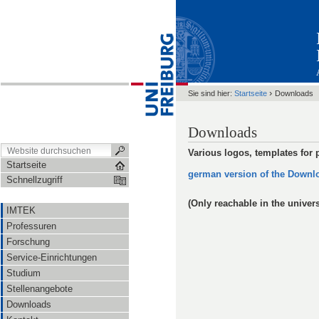
›
Sie sind hier:
Startseite
Downloads
Downloads
Various logos, templates for 
Startseite
german version of the Downlo
Schnellzugriff
(Only reachable in the univer
IMTEK
Professuren
Forschung
Service-Einrichtungen
Studium
Stellenangebote
Downloads