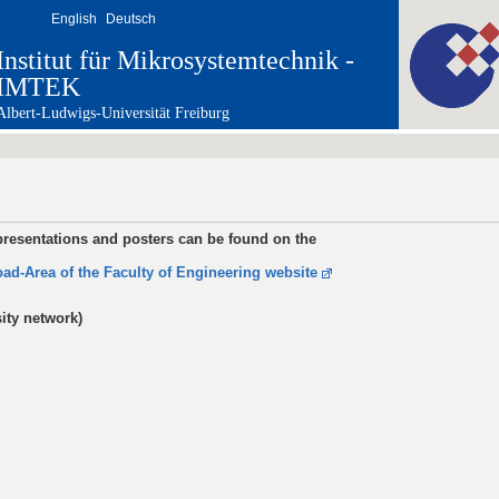
English
Deutsch
Institut für Mikrosystemtechnik -
IMTEK
Albert-Ludwigs-Universität Freiburg
presentations and posters can be found on the
ad-Area of the Faculty of Engineering website
sity network)