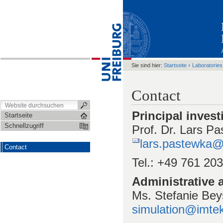
›
Sie sind hier:
Startseite
Laboratories
Contact
Principal invest
Startseite
Schnellzugriff
Prof. Dr. Lars P
lars.pastewka@i
Contact
Tel.: +49 761 20
Administrative a
Ms. Stefanie Bey
simulation@imtek