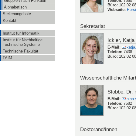
Telefon
:
7580
Gruppiert nach Funktion
Büro
:
102 02 0
Alphabetisch
Webseite
:
Pers
Stellenangebote
Kontakt
Sekretariat
Institut für Informatik
Ickler, Katja
Institut für Nachhaltige
Technische Systeme
E-Mail
:
katja
Technische Fakultät
Telefon
:
7438
Büro
:
102 02 0
FAIM
Wissenschaftliche Mitarb
Stobbe, Dr. r
E-Mail
:
nina
Telefon
:
7582
Büro
:
102 02 0
Doktorand/innen