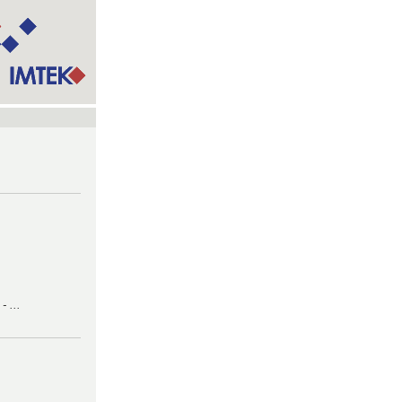
- ...