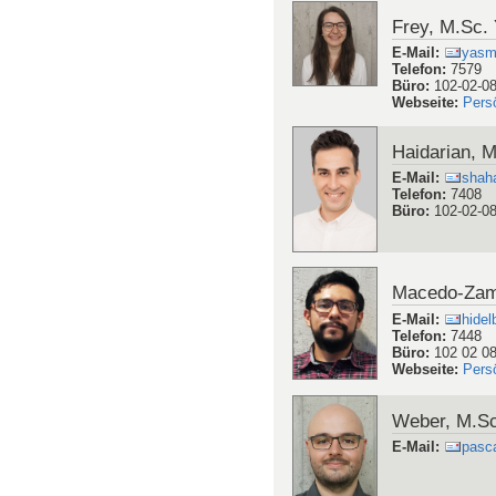
Frey, M.Sc.
E-Mail
:
yasmi
Telefon
:
7579
Büro
:
102-02-0
Webseite
:
Pers
Haidarian, 
E-Mail
:
shaha
Telefon
:
7408
Büro
:
102-02-0
Macedo-Zamu
E-Mail
:
hide
Telefon
:
7448
Büro
:
102 02 0
Webseite
:
Pers
Weber, M.Sc
E-Mail
:
pasca