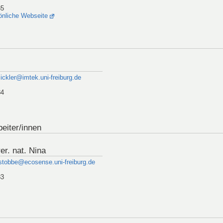
85
önliche Webseite
.ickler@imtek.uni-freiburg.de
84
eiter/innen
er. nat. Nina
.stobbe@ecosense.uni-freiburg.de
83