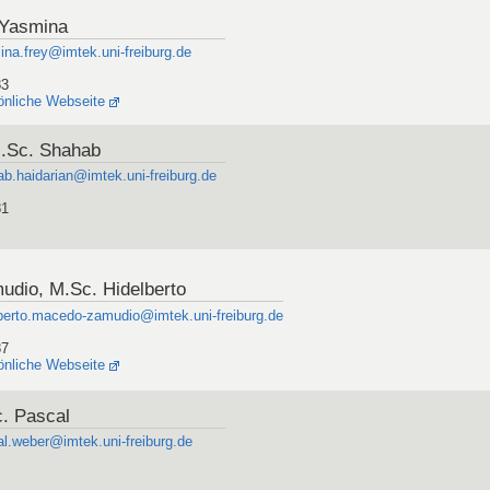
 Yasmina
na.frey@imtek.uni-freiburg.de
83
önliche Webseite
M.Sc. Shahab
b.haidarian@imtek.uni-freiburg.de
81
dio, M.Sc. Hidelberto
lberto.macedo-zamudio@imtek.uni-freiburg.de
87
önliche Webseite
. Pascal
l.weber@imtek.uni-freiburg.de