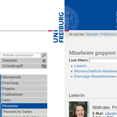
›
Sie sind hier:
Startseite
Professuren
Mitarbeiter gruppier
Liste filtern
:
Startseite
Leiter/in
Schnellzugriff
Wissenschaftliche Mitarbeit
Ehemalige Mitarbeiter/innen
Mikroaktorik
Forschung
Projekte
Publikationen
Leiter/in
Lehre
Mitarbeiter
Wallrabe, Pro
Persönliche Seiten
E-Mail
:
wallr