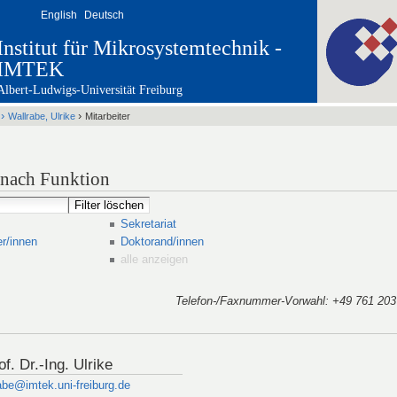
English
Deutsch
Institut für Mikrosystemtechnik -
IMTEK
Albert-Ludwigs-Universität Freiburg
›
›
Wallrabe, Ulrike
Mitarbeiter
t nach Funktion
Sekretariat
er/innen
Doktorand/innen
alle anzeigen
Telefon-/Faxnummer-Vorwahl
: +49 761 203 
f. Dr.-Ing. Ulrike
abe@imtek.uni-freiburg.de