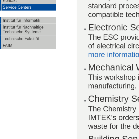
Kontakt
standard proce
Service Centers
compatible tec
Institut für Informatik
Electronic S
Institut für Nachhaltige
Technische Systeme
The ESC provid
Technische Fakultät
of electrical cir
FAIM
more informati
Mechanical 
This workshop i
manufacturing
Chemistry Se
The Chemistry S
IMTEK’s orders
waste for the d
Building Ser