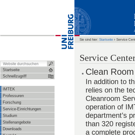
›
Sie sind hier:
Startseite
Service Cen
Service Cente
Clean Room 
Startseite
Schnellzugriff
In addition to 
relies on the te
IMTEK
Professuren
Cleanroom Serv
Forschung
operation of IM
Service-Einrichtungen
department’s p
Studium
than 320 registe
Stellenangebote
Downloads
a complete proc