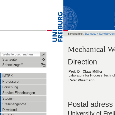
›
Sie sind hier:
Startseite
Service Cen
Mechanical W
Startseite
Direction
Schnellzugriff
Prof. Dr. Claas Müller
,
Laboratory for Process Techno
IMTEK
Peter Wissmann
Professuren
Forschung
Service-Einrichtungen
Studium
Postal adress 
Stellenangebote
Downloads
University of Fre