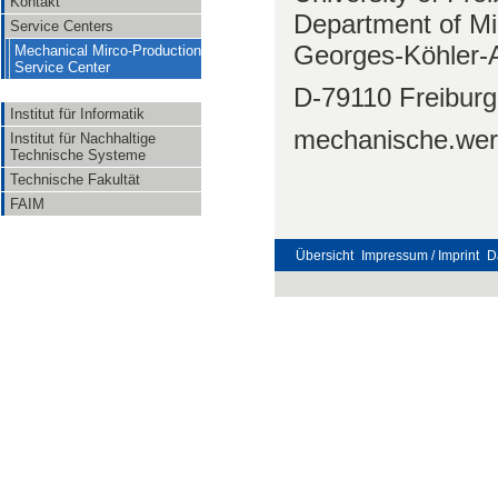
Kontakt
Department of M
Service Centers
Georges-Köhler-Al
Mechanical Mirco-Production
Service Center
D-79110 Freiburg
Institut für Informatik
mechanische.werk
Institut für Nachhaltige
Technische Systeme
Technische Fakultät
FAIM
Übersicht
Impressum / Imprint
D